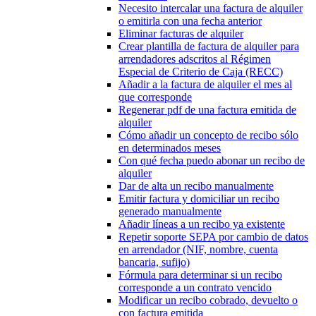
Necesito intercalar una factura de alquiler
o emitirla con una fecha anterior
Eliminar facturas de alquiler
Crear plantilla de factura de alquiler para
arrendadores adscritos al Régimen
Especial de Criterio de Caja (RECC)
Añadir a la factura de alquiler el mes al
que corresponde
Regenerar pdf de una factura emitida de
alquiler
Cómo añadir un concepto de recibo sólo
en determinados meses
Con qué fecha puedo abonar un recibo de
alquiler
Dar de alta un recibo manualmente
Emitir factura y domiciliar un recibo
generado manualmente
Añadir líneas a un recibo ya existente
Repetir soporte SEPA por cambio de datos
en arrendador (NIF, nombre, cuenta
bancaria, sufijo)
Fórmula para determinar si un recibo
corresponde a un contrato vencido
Modificar un recibo cobrado, devuelto o
con factura emitida