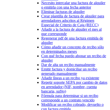
Necesito intercalar una factura de alquiler
o emitirla con una fecha anterior
Eliminar facturas de alquiler
Crear plantilla de factura de alquiler para
arrendadores adscritos al Régimen
Especial de Criterio de Caja (RECC)
Añadir a la factura de alquiler el mes al
que corresponde
Regenerar pdf de una factura emitida de
alquiler
Cómo añadir un concepto de recibo sólo
en determinados meses
Con qué fecha puedo abonar un recibo de
alquiler
Dar de alta un recibo manualmente
Emitir factura y domiciliar un recibo
generado manualmente
Añadir líneas a un recibo ya existente
Repetir soporte SEPA por cambio de datos
en arrendador (NIF, nombre, cuenta
bancaria, sufijo)
Fórmula para determinar si un recibo
corresponde a un contrato vencido
Modificar un recibo cobrado, devuelto o
con factura emitida