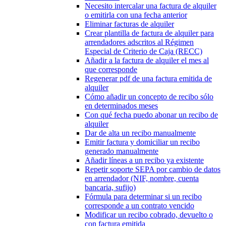
Necesito intercalar una factura de alquiler
o emitirla con una fecha anterior
Eliminar facturas de alquiler
Crear plantilla de factura de alquiler para
arrendadores adscritos al Régimen
Especial de Criterio de Caja (RECC)
Añadir a la factura de alquiler el mes al
que corresponde
Regenerar pdf de una factura emitida de
alquiler
Cómo añadir un concepto de recibo sólo
en determinados meses
Con qué fecha puedo abonar un recibo de
alquiler
Dar de alta un recibo manualmente
Emitir factura y domiciliar un recibo
generado manualmente
Añadir líneas a un recibo ya existente
Repetir soporte SEPA por cambio de datos
en arrendador (NIF, nombre, cuenta
bancaria, sufijo)
Fórmula para determinar si un recibo
corresponde a un contrato vencido
Modificar un recibo cobrado, devuelto o
con factura emitida