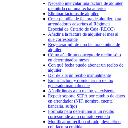
Necesito intercalar una factura de alquiler
o emitirla con una fecha anterior
Eliminar facturas de alquiler
Crear plantilla de factura de alquiler para
arrendadores adscritos al Régimen
Especial de Criterio de Caja (RECC)
Añadir a la factura de alquiler el mes al
que corresponde
Regenerar pdf de una factura emitida de
alquiler
Cómo añadir un concepto de recibo sólo
en determinados meses
Con qué fecha puedo abonar un recibo de
alquiler
Dar de alta un recibo manualmente
Emitir factura y domiciliar un recibo
generado manualmente
Añadir líneas a un recibo ya existente
Repetir soporte SEPA por cambio de datos
en arrendador (NIF, nombre, cuenta
bancaria, sufijo)
Fórmula para determinar si un recibo
corresponde a un contrato vencido
Modificar un recibo cobrado, devuelto o
con factura emitida