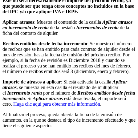
Éste no será necesariamente el importe del próximo recibo, ya
que puede ser que tenga otros conceptos no incluidos en la base
del IPC y/o que aplique IVA e IRPF.
Aplicar atrasos
: Muestra el contenido de la casilla
Aplicar atrasos
en incremento de renta
de la pestaña
Incrementos de renta
de la
ficha del contrato de alquiler.
Recibos emitidos desde fecha incremento
: Se muestra el número
de recibos que se han emitido para cada contrato de alquiler desde el
mes de revisión hasta la fecha de emisión del próximo recibo. Por
ejemplo, si la fecha de revisión es Diciembre-2018 y cuando se
realiza el proceso ya se han emitido los recibos del mes de febrero,
el número de recibos emitidos será 3 (diciembre, enero y febrero).
Importe de atrasos a aplicar
: Si está activada la casilla
Aplicar
atrasos
, se muestra en esta casilla el resultado de multiplicar
el
Incremento renta
por el número de
Recibos emitidos desde fecha
incremento
. Si
Aplicar atrasos
está desactivada, el importe será
cero.
Haga clic aquí para obtener más información
.
Al finalizar el proceso, queda abierta la ficha de la emisión de
aumentos, en la que se destaca el tipo de incremento efectuado y que
tiene el siguiente aspecto: