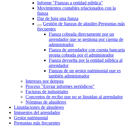
Informe "Fianzas a entidad pública"
Movimientos contables relacionados con la
fianza
Dar de baja una fianza
Gestión de fianzas de alquiler-Preguntas más
frecuentes
Fianza cobrada directamente por un
arrendador que se gestiona por cuenta de
administrador
Fianza de arrendador con cuenta bancaria
propia cobrada por el administrador
Fianza devuelta por la entidad pública al
arrendador
Fianzas de un gestor patrimonial que es
también administrador
Intereses por demora
Proceso "Enviar informes periódicos"
Facturas de industriales
Conceptos de recibo que no se liquidan al arrendador
Nóminas de alquileres
Liquidaciones de alquileres
Impuestos del arrendador
Gestor patrimonial
Preguntas más frecuentes