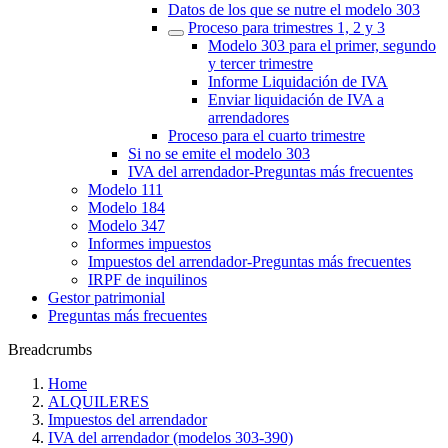
Datos de los que se nutre el modelo 303
Proceso para trimestres 1, 2 y 3
Modelo 303 para el primer, segundo
y tercer trimestre
Informe Liquidación de IVA
Enviar liquidación de IVA a
arrendadores
Proceso para el cuarto trimestre
Si no se emite el modelo 303
‎IVA del arrendador‎-Preguntas más frecuentes‎
Modelo 111
Modelo 184
Modelo 347
Informes impuestos
Impuestos del arrendador‎-Preguntas más frecuentes‎
IRPF de inquilinos
Gestor patrimonial
Preguntas más frecuentes
Breadcrumbs
Home
ALQUILERES
Impuestos del arrendador
IVA del arrendador (modelos 303-390)