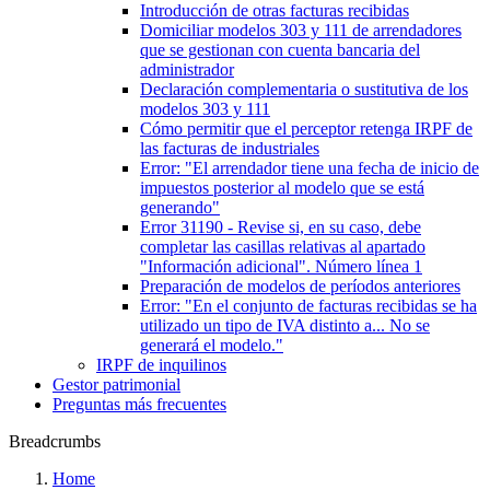
Introducción de otras facturas recibidas
Domiciliar modelos 303 y 111 de arrendadores
que se gestionan con cuenta bancaria del
administrador
Declaración complementaria o sustitutiva de los
modelos 303 y 111
Cómo permitir que el perceptor retenga IRPF de
las facturas de industriales
Error: "El arrendador tiene una fecha de inicio de
impuestos posterior al modelo que se está
generando"
Error 31190 - Revise si, en su caso, debe
completar las casillas relativas al apartado
"Información adicional". Número línea 1
Preparación de modelos de períodos anteriores
Error: "En el conjunto de facturas recibidas se ha
utilizado un tipo de IVA distinto a... No se
generará el modelo."
IRPF de inquilinos
Gestor patrimonial
Preguntas más frecuentes
Breadcrumbs
Home