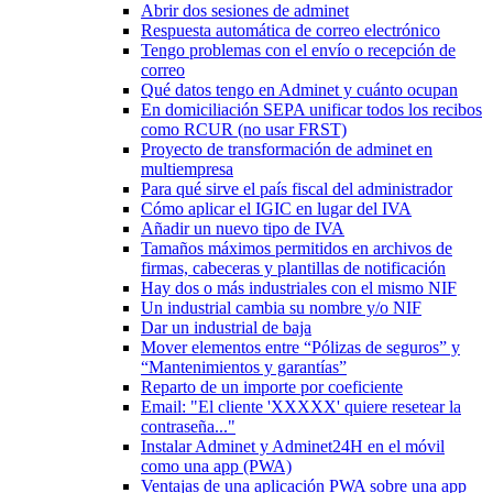
Abrir dos sesiones de adminet
Respuesta automática de correo electrónico
Tengo problemas con el envío o recepción de
correo
Qué datos tengo en Adminet y cuánto ocupan
En domiciliación SEPA unificar todos los recibos
como RCUR (no usar FRST)
Proyecto de transformación de adminet en
multiempresa
Para qué sirve el país fiscal del administrador
Cómo aplicar el IGIC en lugar del IVA
Añadir un nuevo tipo de IVA
Tamaños máximos permitidos en archivos de
firmas, cabeceras y plantillas de notificación
Hay dos o más industriales con el mismo NIF
Un industrial cambia su nombre y/o NIF
Dar un industrial de baja
Mover elementos entre “Pólizas de seguros” y
“Mantenimientos y garantías”
Reparto de un importe por coeficiente
Email: "El cliente 'XXXXX' quiere resetear la
contraseña..."
Instalar Adminet y Adminet24H en el móvil
como una app (PWA)
Ventajas de una aplicación PWA sobre una app