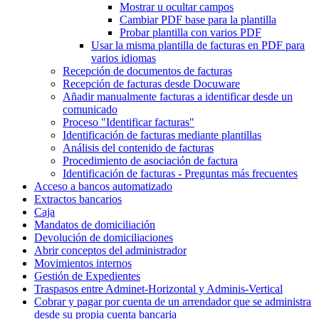
Mostrar u ocultar campos
Cambiar PDF base para la plantilla
Probar plantilla con varios PDF
Usar la misma plantilla de facturas en PDF para
varios idiomas
Recepción de documentos de facturas
Recepción de facturas desde Docuware
Añadir manualmente facturas a identificar desde un
comunicado
Proceso "Identificar facturas"
Identificación de facturas mediante plantillas
Análisis del contenido de facturas
Procedimiento de asociación de factura
Identificación de facturas - Preguntas más frecuentes
Acceso a bancos automatizado
Extractos bancarios
Caja
Mandatos de domiciliación
Devolución de domiciliaciones
Abrir conceptos del administrador
Movimientos internos
Gestión de Expedientes
Traspasos entre Adminet-Horizontal y Adminis-Vertical
Cobrar y pagar por cuenta de un arrendador que se administra
desde su propia cuenta bancaria