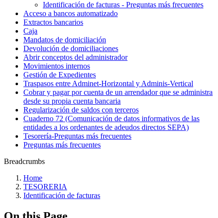
Identificación de facturas - Preguntas más frecuentes
Acceso a bancos automatizado
Extractos bancarios
Caja
Mandatos de domiciliación
Devolución de domiciliaciones
Abrir conceptos del administrador
Movimientos internos
Gestión de Expedientes
Traspasos entre Adminet-Horizontal y Adminis-Vertical
Cobrar y pagar por cuenta de un arrendador que se administra
desde su propia cuenta bancaria
Regularización de saldos con terceros
Cuaderno 72 (Comunicación de datos informativos de las
entidades a los ordenantes de adeudos directos SEPA)
Tesorería‎-‎Preguntas más frecuentes‎
Preguntas más frecuentes
Breadcrumbs
Home
TESORERIA
Identificación de facturas
On this Page