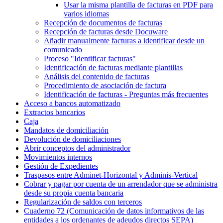
Usar la misma plantilla de facturas en PDF para
varios idiomas
Recepción de documentos de facturas
Recepción de facturas desde Docuware
Añadir manualmente facturas a identificar desde un
comunicado
Proceso "Identificar facturas"
Identificación de facturas mediante plantillas
Análisis del contenido de facturas
Procedimiento de asociación de factura
Identificación de facturas - Preguntas más frecuentes
Acceso a bancos automatizado
Extractos bancarios
Caja
Mandatos de domiciliación
Devolución de domiciliaciones
Abrir conceptos del administrador
Movimientos internos
Gestión de Expedientes
Traspasos entre Adminet-Horizontal y Adminis-Vertical
Cobrar y pagar por cuenta de un arrendador que se administra
desde su propia cuenta bancaria
Regularización de saldos con terceros
Cuaderno 72 (Comunicación de datos informativos de las
entidades a los ordenantes de adeudos directos SEPA)