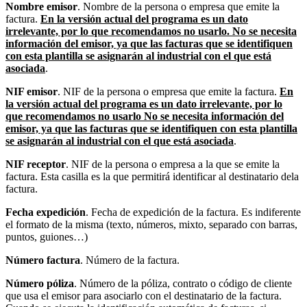
Nombre emisor
. Nombre de la persona o empresa que emite la
factura.
En la versión actual del programa es un dato
irrelevante, por lo que recomendamos no usarlo. No se necesita
información del emisor, ya que las facturas que se identifiquen
con esta plantilla se asignarán al industrial con el que está
asociada
.
NIF emisor
. NIF de la persona o empresa que emite la factura.
En
la versión actual del programa es un dato irrelevante, por lo
que recomendamos no usarlo No se necesita información del
emisor, ya que las facturas que se identifiquen con esta plantilla
se asignarán al industrial con el que está asociada
.
NIF receptor
. NIF de la persona o empresa a la que se emite la
factura. Esta casilla es la que permitirá identificar al destinatario dela
factura.
Fecha expedición
. Fecha de expedición de la factura. Es indiferente
el formato de la misma (texto, números, mixto, separado con barras,
puntos, guiones…)
Número factura
. Número de la factura.
Número póliza
. Número de la póliza, contrato o código de cliente
que usa el emisor para asociarlo con el destinatario de la factura.