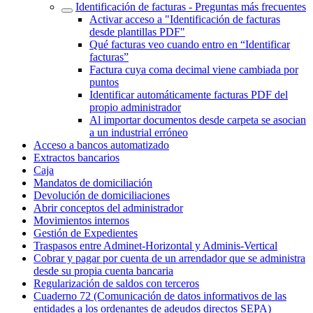
Identificación de facturas - Preguntas más frecuentes
Activar acceso a "Identificación de facturas
desde plantillas PDF"
Qué facturas veo cuando entro en “Identificar
facturas”
Factura cuya coma decimal viene cambiada por
puntos
Identificar automáticamente facturas PDF del
propio administrador
Al importar documentos desde carpeta se asocian
a un industrial erróneo
Acceso a bancos automatizado
Extractos bancarios
Caja
Mandatos de domiciliación
Devolución de domiciliaciones
Abrir conceptos del administrador
Movimientos internos
Gestión de Expedientes
Traspasos entre Adminet-Horizontal y Adminis-Vertical
Cobrar y pagar por cuenta de un arrendador que se administra
desde su propia cuenta bancaria
Regularización de saldos con terceros
Cuaderno 72 (Comunicación de datos informativos de las
entidades a los ordenantes de adeudos directos SEPA)