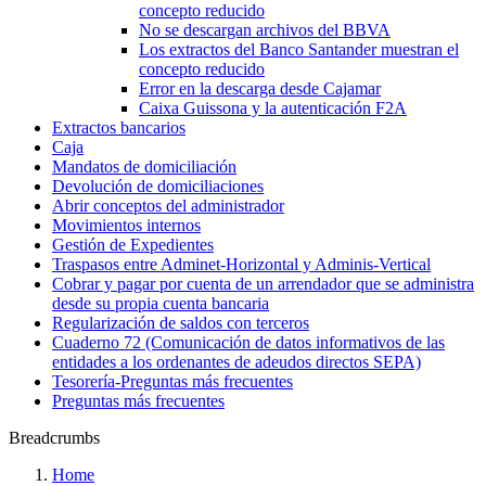
concepto reducido
No se descargan archivos del BBVA
Los extractos del Banco Santander muestran el
concepto reducido
Error en la descarga desde Cajamar
Caixa Guissona y la autenticación F2A
Extractos bancarios
Caja
Mandatos de domiciliación
Devolución de domiciliaciones
Abrir conceptos del administrador
Movimientos internos
Gestión de Expedientes
Traspasos entre Adminet-Horizontal y Adminis-Vertical
Cobrar y pagar por cuenta de un arrendador que se administra
desde su propia cuenta bancaria
Regularización de saldos con terceros
Cuaderno 72 (Comunicación de datos informativos de las
entidades a los ordenantes de adeudos directos SEPA)
Tesorería‎-‎Preguntas más frecuentes‎
Preguntas más frecuentes
Breadcrumbs
Home