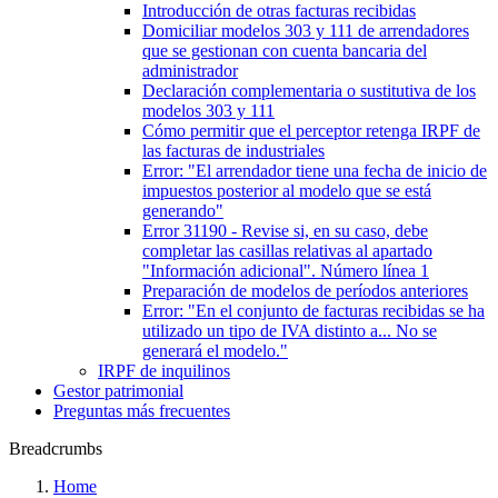
Introducción de otras facturas recibidas
Domiciliar modelos 303 y 111 de arrendadores
que se gestionan con cuenta bancaria del
administrador
Declaración complementaria o sustitutiva de los
modelos 303 y 111
Cómo permitir que el perceptor retenga IRPF de
las facturas de industriales
Error: "El arrendador tiene una fecha de inicio de
impuestos posterior al modelo que se está
generando"
Error 31190 - Revise si, en su caso, debe
completar las casillas relativas al apartado
"Información adicional". Número línea 1
Preparación de modelos de períodos anteriores
Error: "En el conjunto de facturas recibidas se ha
utilizado un tipo de IVA distinto a... No se
generará el modelo."
IRPF de inquilinos
Gestor patrimonial
Preguntas más frecuentes
Breadcrumbs
Home