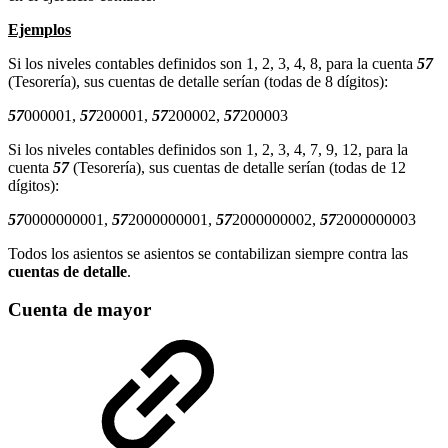
Ejemplos
Si los niveles contables definidos son 1, 2, 3, 4, 8, para la cuenta
57
(Tesorería), sus cuentas de detalle serían (todas de 8 dígitos):
57
000001,
57
200001,
57
200002,
57
200003
Si los niveles contables definidos son 1, 2, 3, 4, 7, 9, 12, para la
cuenta
57
(Tesorería), sus cuentas de detalle serían (todas de 12
dígitos):
57
0000000001,
57
2000000001,
57
2000000002,
57
2000000003
Todos los asientos se asientos se contabilizan siempre contra las
cuentas de detalle
.
Cuenta de mayor