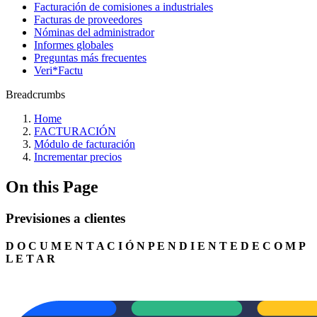
Facturación de comisiones a industriales
Facturas de proveedores
Nóminas del administrador
Informes globales
Preguntas más frecuentes
Veri*Factu
Breadcrumbs
Home
FACTURACIÓN
Módulo de facturación
Incrementar precios
On this Page
Previsiones a clientes
D O C U M E N T A C I Ó N P E N D I E N T E D E C O M P
L E T A R