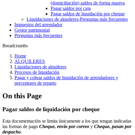
(domiciliación) saldos de forma masiva
Pagar saldos por caja
Pagar saldos de liquidación por cheque
Liquidaciones de alquileres-Preguntas más frecuentes
Impuestos del arrendador
Gestor patrimonial
Preguntas más frecuentes
Breadcrumbs
Home
ALQUILERES
Liquidaciones de alquileres
Procesos de liquidación
Pagar y cobrar saldos de liquidación de arrendadores y
perceptores de reparto
On this Page
Pagar saldos de liquidación por cheque
Esta documentación se limita únicamente a los que tengan indicadas
las formas de pago
Cheque, envío por correo
y
Cheque, pasan por
despacho
.