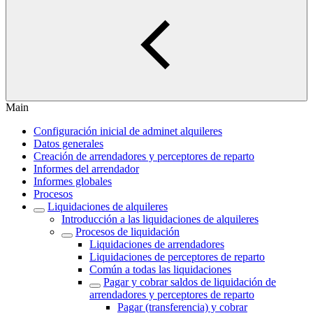
Main
Configuración inicial de adminet alquileres
Datos generales
Creación de arrendadores y perceptores de reparto
Informes del arrendador
Informes globales
Procesos
Liquidaciones de alquileres
Introducción a las liquidaciones de alquileres
Procesos de liquidación
Liquidaciones de arrendadores
Liquidaciones de perceptores de reparto
Común a todas las liquidaciones
Pagar y cobrar saldos de liquidación de
arrendadores y perceptores de reparto
Pagar (transferencia) y cobrar