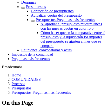
Derramas
Presupuestos
Confección de presupuestos
Actualizar cuotas del presupuesto
Presupuestos-Preguntas más frecuentes
Al aprobar el presupuesto muestra líneas
con las nuevas cuotas en color rojo
Cómo hacer que en la comparativa entre el
presupuesto y la liquidación los importes
del presupuesto se ajusten al mes que se
compara
Reuniones, convocatorias y actas
Impuestos de la comunidad
Preguntas más frecuentes
Breadcrumbs
Home
COMUNIDADES
Procesos
Presupuestos
Presupuestos-Preguntas más frecuentes
On this Page